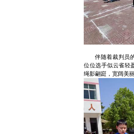
伴随着裁判员
位位选手似云雀轻
绳影翩跹，宽阔美