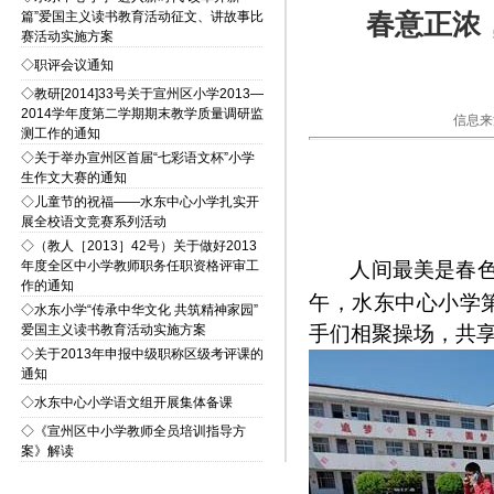
春意正浓
篇”爱国主义读书教育活动征文、讲故事比
赛活动实施方案
◇
职评会议通知
◇
教研[2014]33号关于宣州区小学2013—
2014学年度第二学期期末教学质量调研监
信息来
测工作的通知
◇
关于举办宣州区首届“七彩语文杯”小学
生作文大赛的通知
◇
儿童节的祝福——水东中心小学扎实开
展全校语文竞赛系列活动
◇
（教人［2013］42号）关于做好2013
年度全区中小学教师职务任职资格评审工
人间最美是春
作的通知
午，水东中心小学
◇
水东小学“传承中华文化 共筑精神家园”
爱国主义读书教育活动实施方案
手们相聚操场，共
◇
关于2013年申报中级职称区级考评课的
通知
◇
水东中心小学语文组开展集体备课
◇
《宣州区中小学教师全员培训指导方
案》解读