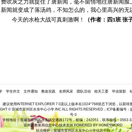
费吹灰之力就捉住了唐新闻，毫不留情地往唐新闻脸
新闻就变成了落汤鸡，不知怎么的，我心里高兴的无
今天的水枪大战可真刺激啊！
（作者：四
班
张
1
学
学生作文
文件通知
教改实践
名师风采
团队活动
校关工委
毕业留影
建议使用INTERNET EXPLORER 7.0及以上版本在1024*768状态下浏览，以获
IGHT © 宣城市宣州区水东中心小学.INC ALL RIGHTS RESERVED；ICP备案编号：
号-3
学校地址：宣城市宣州区水东镇交通路172号，邮编：242051，联系电话：0563-32
宣州区教体局信息中心技术支持 POWERED BY HONEYWORD
站点维护：宣城市宣州区水东中心小学信息中心