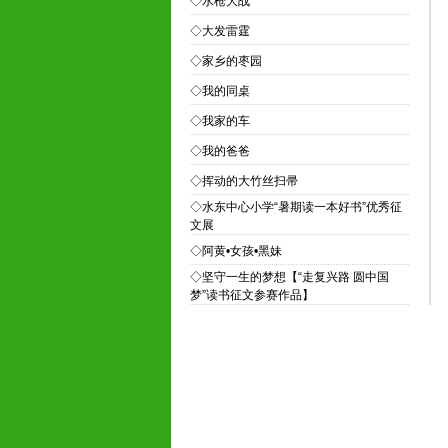
◇
水枪大战
◇
大发雷霆
◇
家乡的枣园
◇
我的同桌
◇
我家的车
◇
我的爸爸
◇
挥动的大竹丝扫帚
◇
水东中心小学“暑期读一本好书”优秀征
文展
◇
阿黄•女孩•黑妹
◇
坚守一生的梦想【“走复兴路 圆中国
梦”读书征文参赛作品】