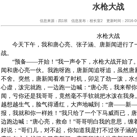
水枪大战
信息来源：四1班 信息发布：校长室2 更新时间：2016-06
水枪大战
今天下午，我和唐心亮、张子涵、唐新闻进行了
战。
“预备——开始！”我一声令下，水枪大战开始了
闻和唐心亮一伙。我跑呀跑，唐新闻追呀追，虽然唐
不舍。突然，唐新闻看准了时机，卯足了劲一泼，水
心虚，泼完就跑，一边跑一边喊：“唐心亮，我来帮你
闻，亏你还是我哥哥，竟然毫不手软就把水泼在我身
越想越生气，脸气得通红，大声地喊到：“唐——新
报，我就和你一样姓！”我只给了一个下马威而已，
边跑边喊：“唐心亮，救命！”哥哥明白我的意思，缠
好说：“哥们儿，对不起，你知道我是打不过张子涵的