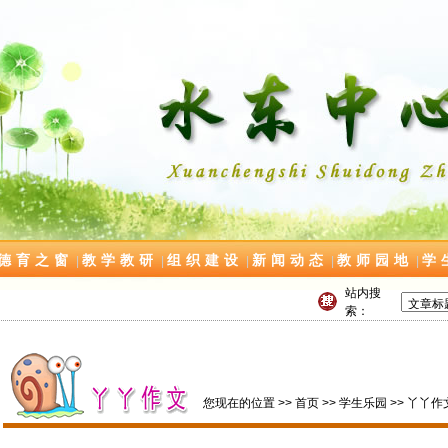
德育之窗
教学教研
组织建设
新闻动态
教师园地
学
|
|
|
|
|
站内搜
索：
您现在的位置 >>
首页
>>
学生乐园
>>
丫丫作