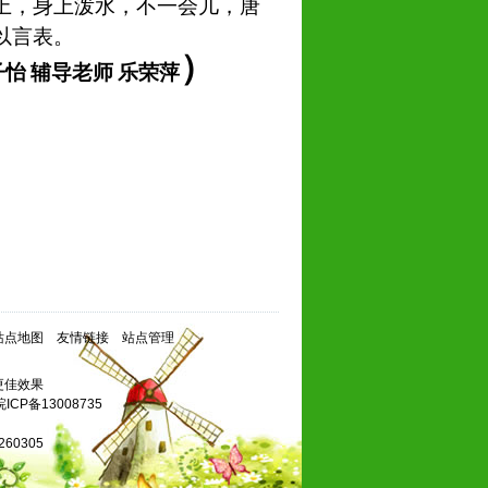
上，身上泼水，不一会儿，唐
以言表。
）
子怡
辅导老师
乐荣萍
站点地图
友情链接
站点管理
得更佳效果
皖ICP备13008735
60305